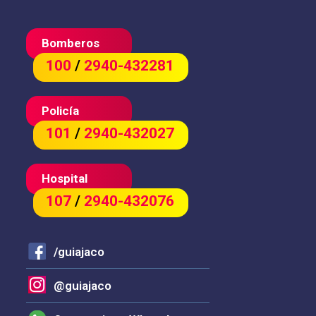
Bomberos
100
/
2940-432281
Policía
101
/
2940-432027
Hospital
107
/
2940-432076
/guiajaco
@guiajaco