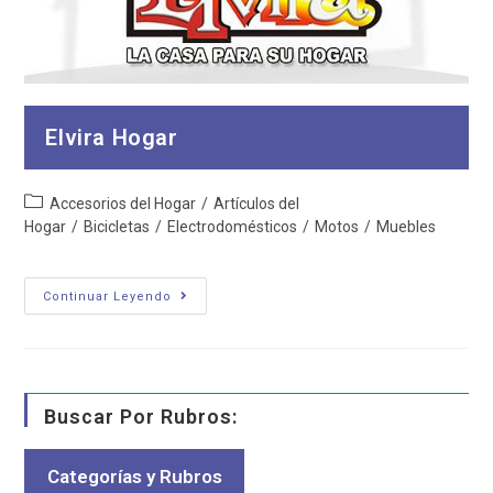
Elvira Hogar
Categoría
Accesorios del Hogar
/
Artículos del
de
Hogar
/
Bicicletas
/
Electrodomésticos
/
Motos
/
Muebles
la
entrada:
Elvira
Continuar Leyendo
Hogar
Buscar Por Rubros:
Categorías y Rubros