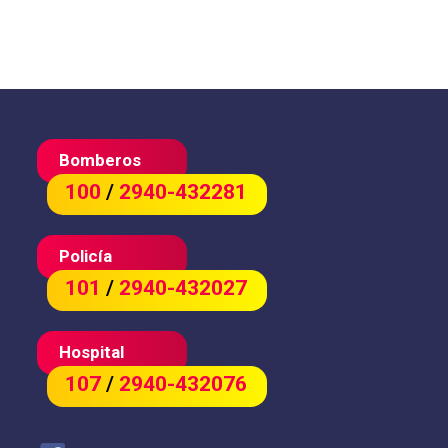
Bomberos
100
/
2940-432281
Policía
101
/
2940-432027
Hospital
107
/
2940-432076