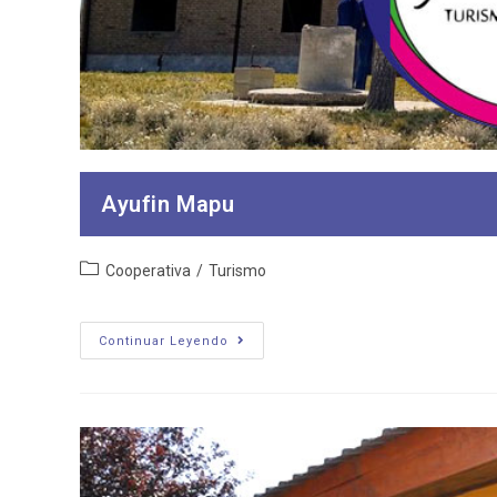
Ayufin Mapu
Categoría
Cooperativa
/
Turismo
de
la
entrada:
Ayufin
Continuar Leyendo
Mapu