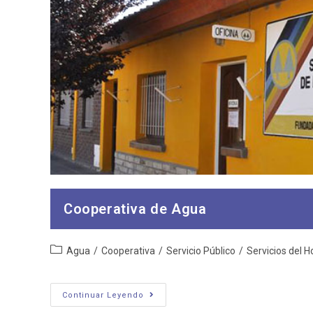
Cooperativa de Agua
Categoría
Agua
/
Cooperativa
/
Servicio Público
/
Servicios del H
de
la
entrada:
Cooperativa
Continuar Leyendo
De