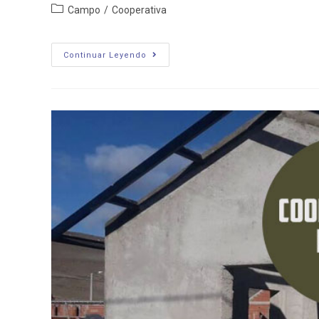
Categoría
Campo
/
Cooperativa
de
la
entrada:
Cooperativa
Continuar Leyendo
Ganadera
Indígena