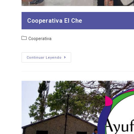
Cooperativa El Che
Categoría
Cooperativa
de
la
entrada:
Cooperativa
Continuar Leyendo
El
Che