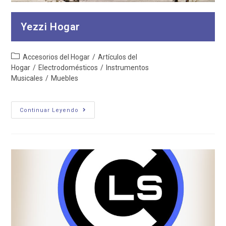
Yezzi Hogar
Categoría
Accesorios del Hogar
/
Artículos del
de
Hogar
/
Electrodomésticos
/
Instrumentos
la
Musicales
/
Muebles
entrada:
Yezzi
Continuar Leyendo
Hogar