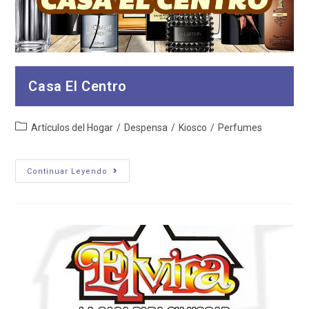
Casa El Centro
Categoría
Artículos del Hogar
/
Despensa
/
Kiosco
/
Perfumes
de
la
entrada:
Casa
Continuar Leyendo
El
Centro