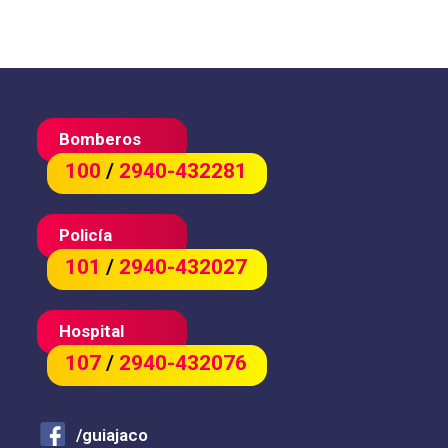
Bomberos
100
/
2940-432281
Policía
101
/
2940-432027
Hospital
107
/
2940-432076
/guiajaco