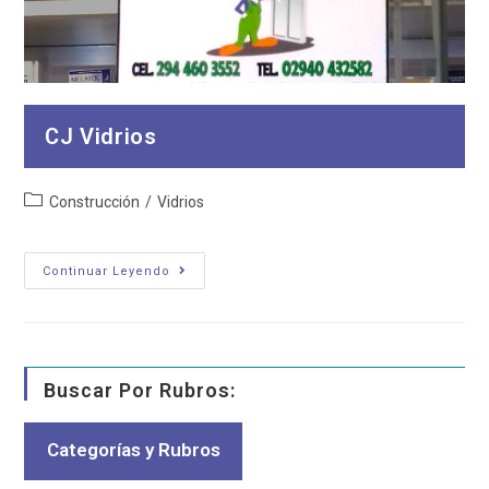
CJ Vidrios
Categoría
Construcción
/
Vidrios
de
la
entrada:
CJ
Continuar Leyendo
Vidrios
Buscar Por Rubros:
Categorías y Rubros