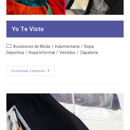
Yo Te Visto
Categoría
Accesorios de Moda
/
Indumentaria
/
Ropa
de
Deportiva
/
Ropa Informal
/
Vestidos
/
Zapatería
la
entrada:
Yo
Continuar Leyendo
Te
Visto