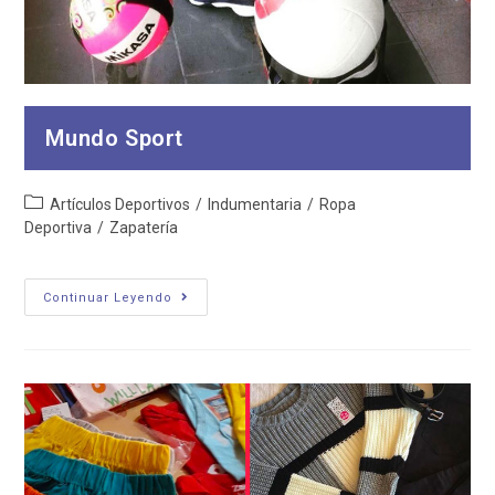
Mundo Sport
Categoría
Artículos Deportivos
/
Indumentaria
/
Ropa
de
Deportiva
/
Zapatería
la
entrada:
Mundo
Continuar Leyendo
Sport