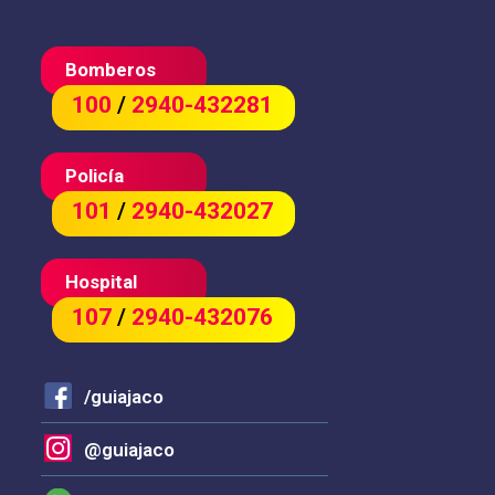
Bomberos
100
/
2940-432281
Policía
101
/
2940-432027
Hospital
107
/
2940-432076
/guiajaco
@guiajaco