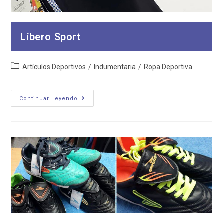
Líbero Sport
Categoría
Artículos Deportivos
/
Indumentaria
/
Ropa Deportiva
de
la
entrada:
Líbero
Continuar Leyendo
Sport