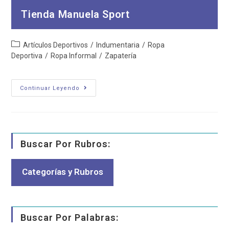
Tienda Manuela Sport
Categoría
Artículos Deportivos
/
Indumentaria
/
Ropa
de
Deportiva
/
Ropa Informal
/
Zapatería
la
entrada:
Tienda
Continuar Leyendo
Manuela
Sport
Buscar Por Rubros:
Categorías y Rubros
Buscar Por Palabras: