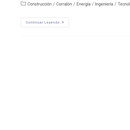
Categoría
Construcción
/
Corralón
/
Energía
/
Ingeniería
/
Tecnol
de
la
entrada:
Exe
Continuar Leyendo
Comercial