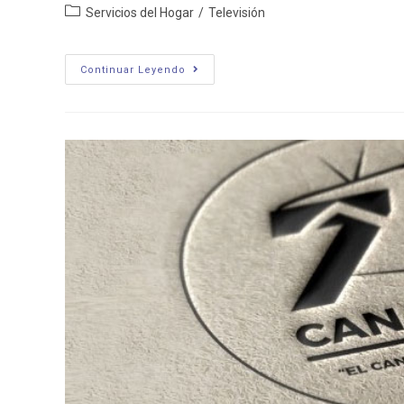
Categoría
Servicios del Hogar
/
Televisión
de
la
entrada:
Cablevisión
Continuar Leyendo
Jacobacci