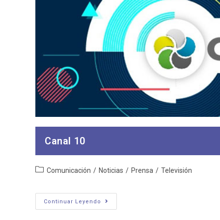
Canal 10
Categoría
Comunicación
/
Noticias
/
Prensa
/
Televisión
de
la
entrada:
Canal
Continuar Leyendo
10