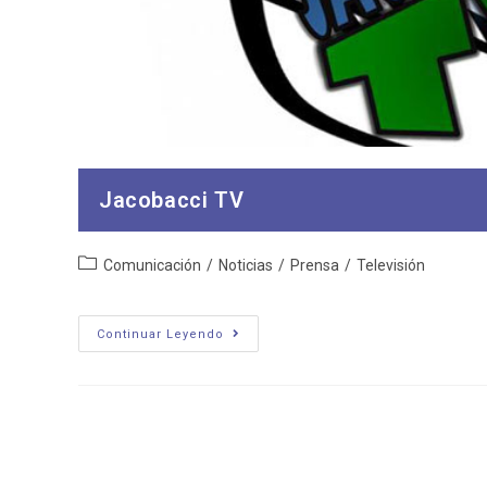
Jacobacci TV
Categoría
Comunicación
/
Noticias
/
Prensa
/
Televisión
de
la
entrada:
Jacobacci
Continuar Leyendo
TV