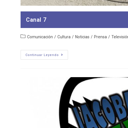
Canal 7
Categoría
Comunicación
/
Cultura
/
Noticias
/
Prensa
/
Televisió
de
la
entrada:
Canal
Continuar Leyendo
7