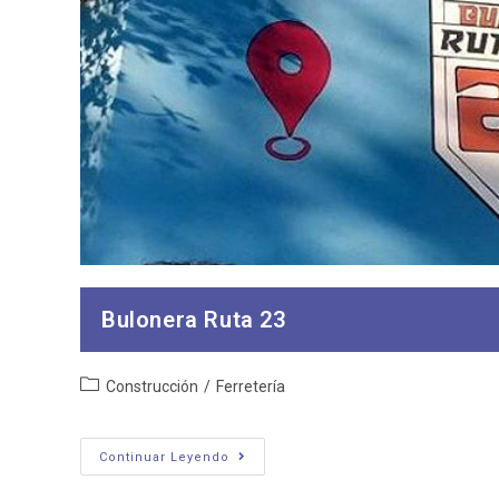
Bulonera Ruta 23
Categoría
Construcción
/
Ferretería
de
la
entrada:
Bulonera
Continuar Leyendo
Ruta
23