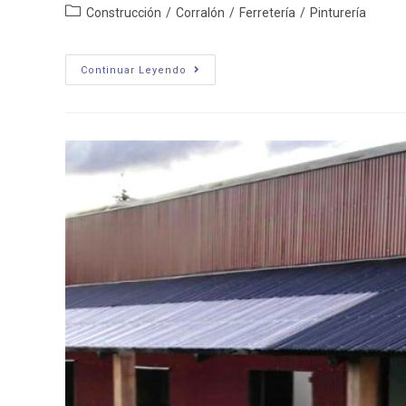
Categoría
Construcción
/
Corralón
/
Ferretería
/
Pinturería
de
la
entrada:
Majam
Continuar Leyendo