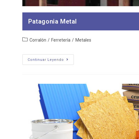
Patagonia Metal
Categoría
Corralón
/
Ferretería
/
Metales
de
la
entrada:
Patagonia
Continuar Leyendo
Metal