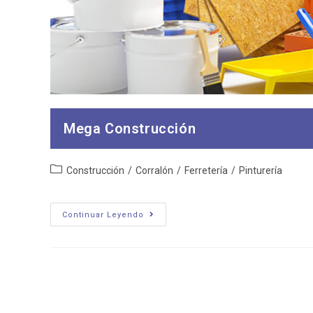
Mega Construcción
Categoría
Construcción
/
Corralón
/
Ferretería
/
Pinturería
de
la
entrada:
Mega
Continuar Leyendo
Construcción