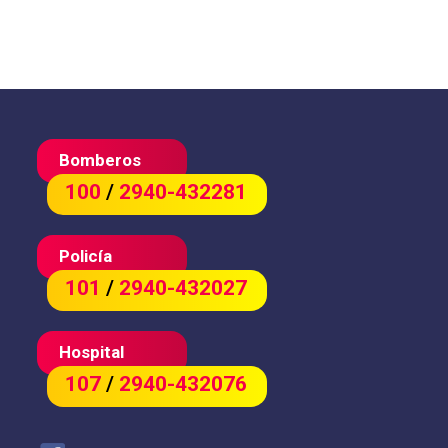
Bomberos
100
/
2940-432281
Policía
101
/
2940-432027
Hospital
107
/
2940-432076