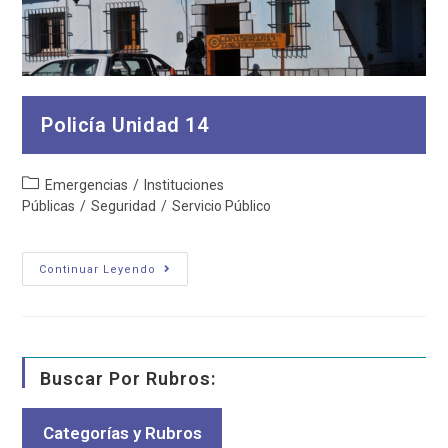
Policía Unidad 14
Categoría
Emergencias
/
Instituciones
de
Públicas
/
Seguridad
/
Servicio Público
la
entrada:
Policía
Continuar Leyendo
Unidad
14
Buscar Por Rubros:
Categorías y Rubros