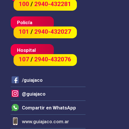
100
/
2940-432281
Policía
101
/
2940-432027
Hospital
107
/
2940-432076
/guiajaco
@guiajaco
Compartir en WhatsApp
www.guiajaco.com.ar