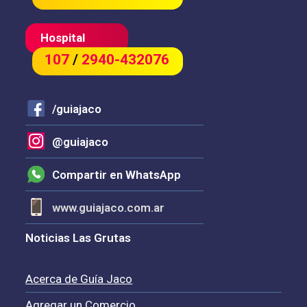
Hospital
107
/
2940-432076
/guiajaco
@guiajaco
Compartir en WhatsApp
www.guiajaco.com.ar
Noticias Las Grutas
Acerca de Guía Jaco
Agregar un Comercio