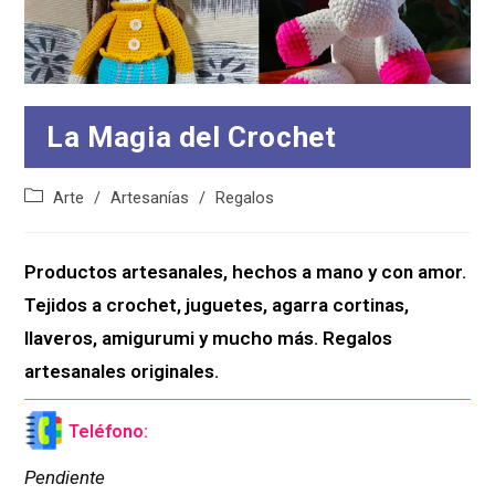
La Magia del Crochet
Categoría
Arte
/
Artesanías
/
Regalos
de
la
entrada:
Productos artesanales, hechos a mano y con amor. 
Tejidos a crochet, juguetes, agarra cortinas, 
llaveros, amigurumi y mucho más. Regalos 
artesanales originales.
Teléfono:
Pendiente