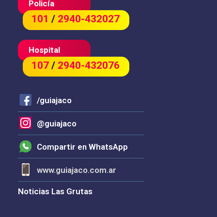
Policía
101
/
2940-432027
Hospital
107
/
2940-432076
/guiajaco
@guiajaco
Compartir en WhatsApp
www.guiajaco.com.ar
Noticias Las Grutas