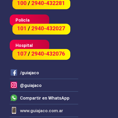
100
/
2940-432281
Policía
101
/
2940-432027
Hospital
107
/
2940-432076
/guiajaco
@guiajaco
Compartir en WhatsApp
www.guiajaco.com.ar