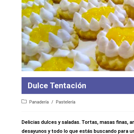
Dulce Tentación
Categoría
Panadería
/
Pastelería
de
la
entrada:
Delicias dulces y saladas. Tortas, masas finas, a
desayunos y todo lo que estás buscando para un 