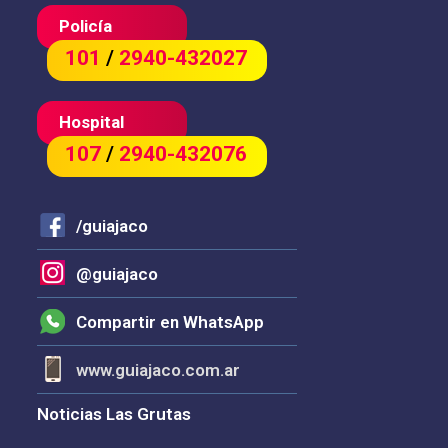
Policía
101
/
2940-432027
Hospital
107
/
2940-432076
/guiajaco
@guiajaco
Compartir en WhatsApp
www.guiajaco.com.ar
Noticias Las Grutas