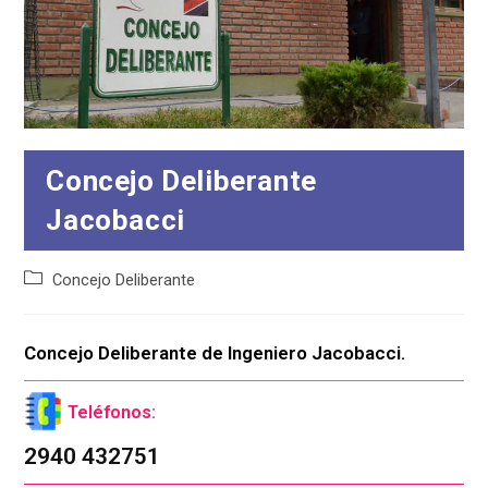
Concejo Deliberante
Jacobacci
Categoría
Concejo Deliberante
de
la
entrada:
Concejo Deliberante de Ingeniero Jacobacci.
Teléfonos:
2940 432751