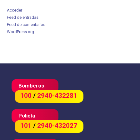
Acceder
Feed de entradas
Feed de comentarios
WordPress.org
Bomberos
100
/
2940-432281
Policía
101
/
2940-432027