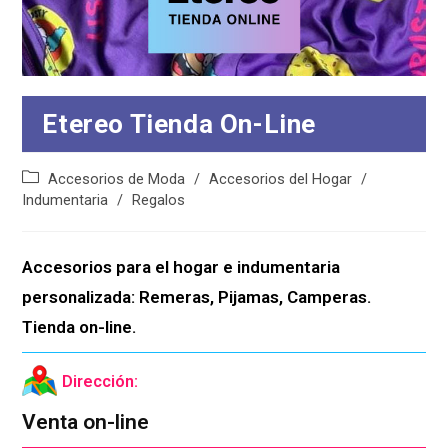
Etereo Tienda On-Line
Categoría
Accesorios de Moda
/
Accesorios del Hogar
/
de
Indumentaria
/
Regalos
la
entrada:
Accesorios para el hogar e indumentaria 
personalizada: Remeras, Pijamas, Camperas. 
Tienda on-line.
Dirección:
Venta on-line